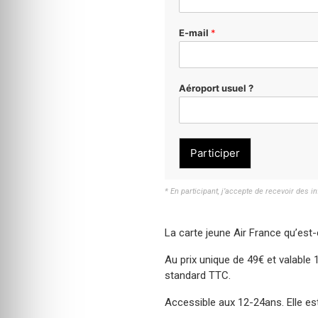
E-mail
*
Aéroport usuel ?
Participer
* En participant, j’accepte de recevoir des i
La carte jeune Air France qu’est-
Au prix unique de 49€ et valable 
standard TTC.
Accessible aux 12-24ans. Elle est 