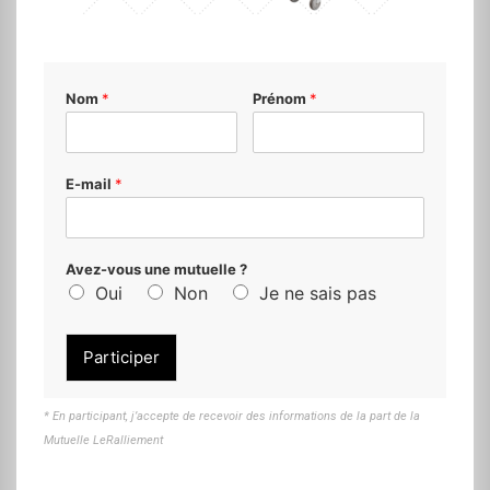
Nom
*
Prénom
*
E-mail
*
Avez-vous une mutuelle ?
Oui
Non
Je ne sais pas
Participer
* En participant, j’accepte de recevoir des informations de la part de la
Mutuelle LeRalliement